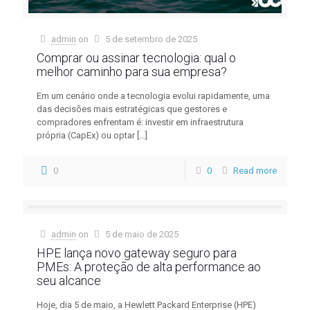
admin
on
5 de setembro de 2025
Comprar ou assinar tecnologia: qual o
melhor caminho para sua empresa?
Em um cenário onde a tecnologia evolui rapidamente, uma
das decisões mais estratégicas que gestores e
compradores enfrentam é: investir em infraestrutura
própria (CapEx) ou optar
[…]
0
0
Read more
admin
on
5 de maio de 2025
HPE lança novo gateway seguro para
PMEs: A proteção de alta performance ao
seu alcance
Hoje, dia 5 de maio, a Hewlett Packard Enterprise (HPE)