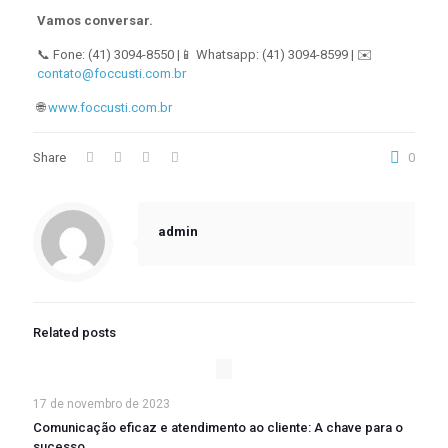
Vamos conversar.
📞 Fone: (41) 3094-8550 |📱 Whatsapp: (41) 3094-8599 | ✉️
contato@foccusti.com.br
🌐
www.foccusti.com.br
Share
0
admin
Related posts
17 de novembro de 2023
Comunicação eficaz e atendimento ao cliente: A chave para o
sucesso.