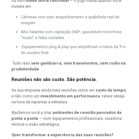
ou num
home office funcional
— o jogo muda quando você
investe em:
Câmeras com auto enquadramento e qualidade real de
imagem
Alto-falantes com captação 360º, que evitam microfone
“mudo” e falas cortadas
Equipamentos plug & play que simplificam a rotina da TI e
do usuário final
Tudo isso
sem gambiarra, sem travamentos, sem ruído na
produtividade.
Reuniões não são custo. São potência.
Se sua empresa ainda trata reuniões como um
custo de tempo
,
e não como um
investimento em performance
, talvez esteja
na hora de repensar a estrutura.
Ajudamos você a criar
ambientes de reunião pensados de
ponta a ponta
— com equipamentos profissionais, curadoria
técnica e visão estratégica.
Quer transformar a experiência das suas reuniões?