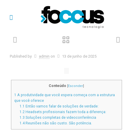
Published by
admin
on
13 de junho de 2025
Conteúdo
[
Esconder
]
1
A produtividade que você espera começa com a estrutura
que você oferece
1.1
Então vamos falar de soluções de verdade:
1.2
Headsets profissionais fazem toda a diferença:
1.3
Soluções completas de videoconferência
1.4
Reuniões não são custo. São potência.