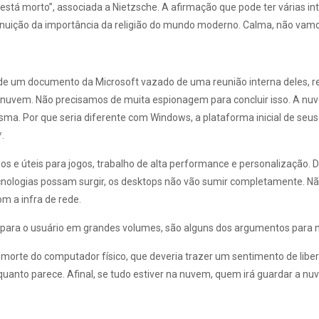
s está morto”, associada a Nietzsche. A afirmação que pode ter várias 
nuição da importância da religião do mundo moderno. Calma, não vamos 
de um documento da Microsoft vazado de uma reunião interna deles, 
a nuvem. Não precisamos de muita espionagem para concluir isso. A nu
ma. Por que seria diferente com Windows, a plataforma inicial de seus
.
os e úteis para jogos, trabalho de alta performance e personalização
ogias possam surgir, os desktops não vão sumir completamente. Não é f
m a infra de rede.
 para o usuário em grandes volumes, são alguns dos argumentos para
morte do computador físico, que deveria trazer um sentimento de libe
quanto parece. Afinal, se tudo estiver na nuvem, quem irá guardar a n