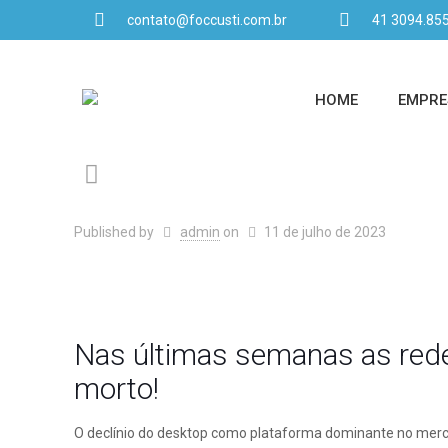
contato@foccusti.com.br
41 3094.85
HOME
EMPRE
Published by
admin
on
11 de julho de 2023
Nas últimas semanas as redes
morto!
O declínio do desktop como plataforma dominante no merca